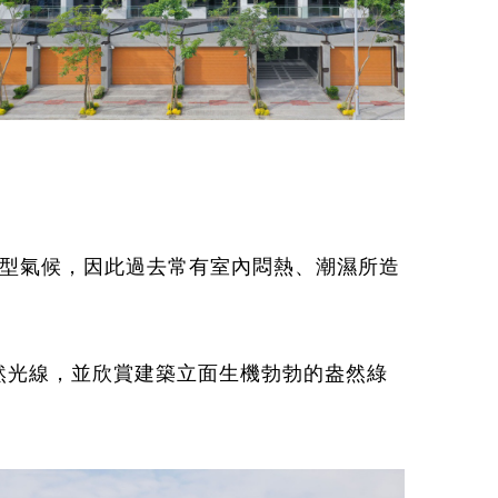
風型氣候，因此過去常有室內悶熱、潮濕所造
。
然光線，並欣賞建築立面生機勃勃的盎然綠