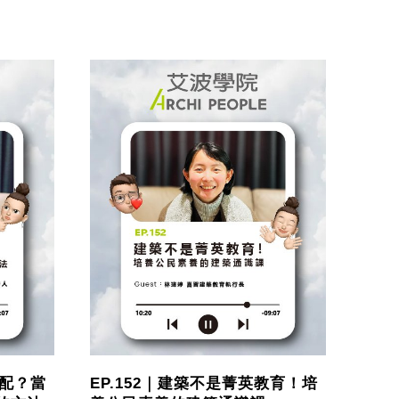
分配？當
EP.152｜建築不是菁英教育！培