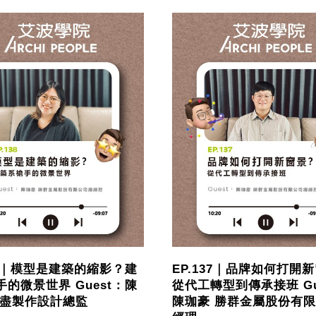
38｜模型是建築的縮影？建
EP.137｜品牌如何打開
的微景世界 Guest：陳
從代工轉型到傳承接班 Gu
曲盡製作設計總監
陳珈豪 勝群金屬股份有