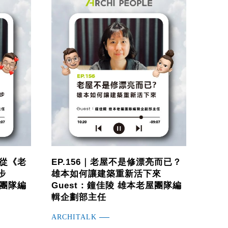
？從《老
EP.156｜老屋不是修漂亮而已？
步
雄本如何讓建築重新活下來
屋團隊編
Guest：鐘佳陵 雄本老屋團隊編
輯企劃部主任
ARCHITALK