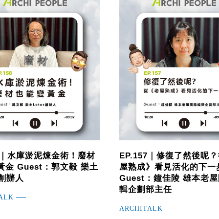
58｜水庫淤泥煉金術！廢材
EP.157｜修復了然後呢
金 Guest：郭文毅 樂土
屋熟成》看見活化的下一
s 創辦人
Guest：鐘佳陵 雄本老
輯企劃部主任
ALK
ARCHITALK