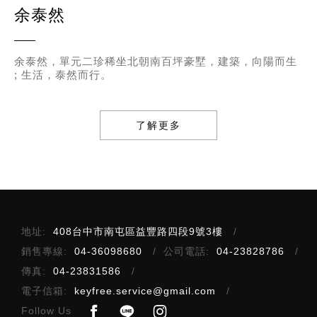
余泰然
余泰然，單元二珍稀坐北朝南百坪豪墅，建築，向陽而生
; 生活，泰然而行。
了解更多
地址:
408台中市南屯區益豐路四段9號3樓
銷售專線:
04-36098680
公司電話:
04-23828786
傳真:
04-23831586
電子信箱:
keyfree.service@gmail.com
Follow Us