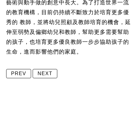
藝術與動手做的創意中長大。為了打造世界一流
的教育機構，目前仍持續不斷致力於培育更多優
秀的 教師，並將幼兒照顧及教師培育的機會，延
伸至弱勢及偏鄉幼兒和教師，幫助更多需要幫助
的孩子，也培育更多優良教師一步步協助孩子的
生命，進而影響他們的家庭。
PREV
NEXT
地址:
408台中市南屯區益豐路四段9號3樓
銷售專線:
04-36098680
公司電話:
04-23828786
傳真:
04-23831586